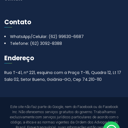
Contato
WhatsApp/Celular: (62) 99630-6687
Telefone: (62) 3092-8388
Endereço
Rua T-41, nº 221, esquina com a Praça T-16, Quadra 12, Lt 17
Sala 02, Setor Bueno, Goiânia-GO, Cep 74.210-110
Este site não faz parte do Google, nem do Facebook ou do Facebook
Inc. Não oferecemos serviços gratuitos do governo. Trabalhamos
exclusivamente com serviços jurídicos particulares de acordo com o
código, a ética e as normas vigentes da Ordem dos Advogados do
Brasil. Fique tranquilo(a), suas informações estão seguras.”