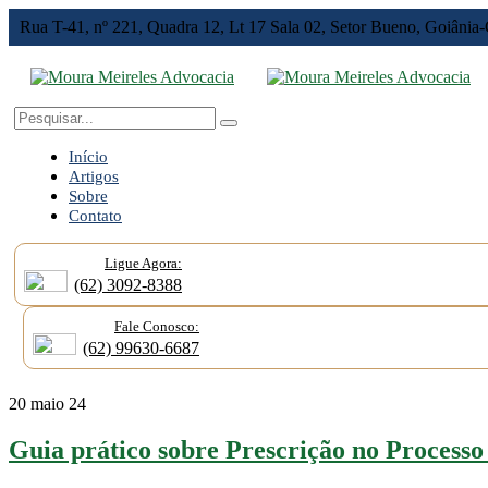
Rua T-41, nº 221, Quadra 12, Lt 17 Sala 02,
Setor Bueno, Goiânia
Início
Artigos
Sobre
Contato
Ligue Agora:
(62) 3092-8388
Fale Conosco:
(62) 99630-6687
20
maio 24
Guia prático sobre Prescrição no Processo