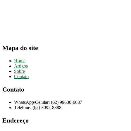
Compliance para Escritórios de Advocacia: Como Evitar Proc
Defesa por Infração Ética de Publicidade: Estratégias e Jurisp
Precedentes do Conselho Federal da OAB sobre incompatibil
Representação Contra Advogado por Desídia: Como Montar 
Mapa do site
Home
Artigos
Sobre
Contato
Contato
WhatsApp/Celular: (62) 99630-6687
Telefone: (62) 3092-8388
Endereço