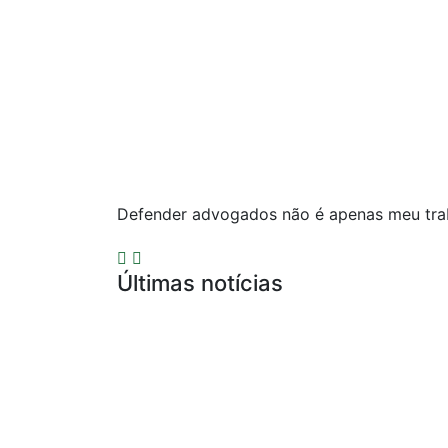
Defender advogados não é apenas meu trab
Últimas notícias
Compliance para Escritórios de Adv
Defesa por Infração Ética de Publici
Precedentes do Conselho Federal da
Representação Contra Advogado por