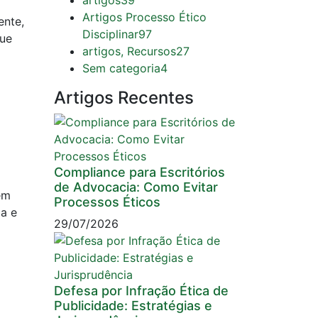
artigos
39
Artigos Processo Ético
ente,
Disciplinar
97
que
artigos, Recursos
27
Sem categoria
4
Artigos Recentes
Compliance para Escritórios
de Advocacia: Como Evitar
em
Processos Éticos
ca e
29/07/2026
Defesa por Infração Ética de
Publicidade: Estratégias e