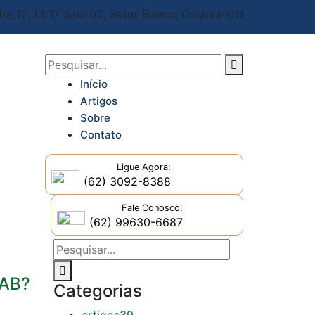
ra 12, Lt 17 Sala 02,
Setor Bueno, Goiânia-GO
Início
Artigos
Sobre
Contato
Ligue Agora:
(62) 3092-8388
Fale Conosco:
(62) 99630-6687
OAB?
Categorias