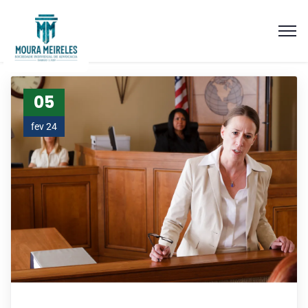
05
fev 24