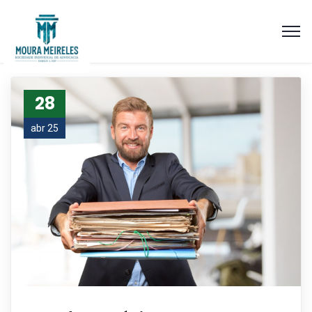
28
abr 25