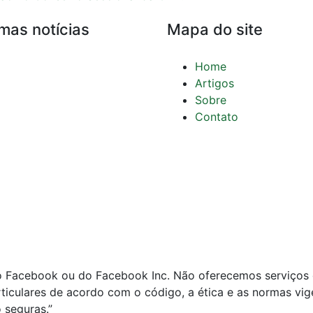
imas notícias
Mapa do site
Home
Compliance para
Artigos
Escritórios de
Sobre
Advocacia: Como Evitar
Contato
Defesa por Infração
Processos Éticos
Ética de Publicidade:
Estratégias e
Precedentes do
Jurisprudência
Conselho Federal da
OAB sobre
Representação Contra
incompatibilidade e
Advogado por Desídia:
impedimento na
Como Montar a Defesa
advocacia
do Facebook ou do Facebook Inc. Não oferecemos serviços 
rticulares de acordo com o código, a ética e as normas v
 seguras.”