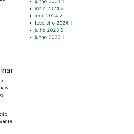
junho 2024
1
maio 2024
3
abril 2024
2
fevereiro 2024
1
julho 2023
5
junho 2023
1
inar
da
nais
os
ação
omente