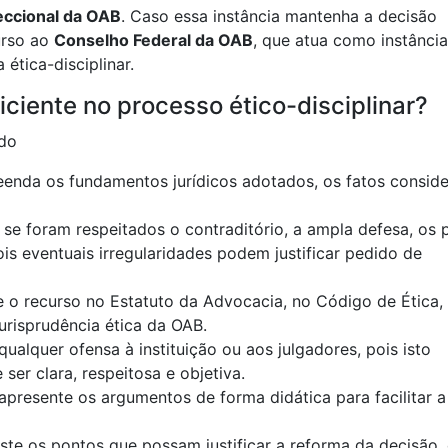
eccional da OAB
. Caso essa instância mantenha a decisão
curso ao
Conselho Federal da OAB
, que atua como instância
 ética-disciplinar.
ciente no processo ético-disciplinar?
nda os fundamentos jurídicos adotados, os fatos consid
 se foram respeitados o contraditório, a ampla defesa, os 
is eventuais irregularidades podem justificar pedido de
 o recurso no Estatuto da Advocacia, no Código de Ética,
urisprudência ética da OAB.
qualquer ofensa à instituição ou aos julgadores, pois isto
er clara, respeitosa e objetiva.
apresente os argumentos de forma didática para facilitar a
te os pontos que possam justificar a reforma da decisão,