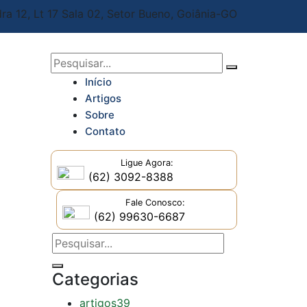
ra 12, Lt 17 Sala 02,
Setor Bueno, Goiânia-GO
Início
Artigos
Sobre
Contato
Ligue Agora:
(62) 3092-8388
Fale Conosco:
(62) 99630-6687
Categorias
artigos
39