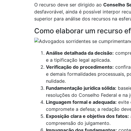
O recurso deve ser dirigido ao
Conselho S
desfavorável, ainda é possível interpor re
superior para análise dos recursos na esfera
Como elaborar um recurso efi
Análise detalhada da decisão:
compree
e a tipificação legal aplicada.
Verificação do procedimento:
confira
e demais formalidades processuais, po
nulidade.
Fundamentação jurídica sólida:
baseie
resoluções do Conselho Federal e na j
Linguagem formal e adequada:
evite 
compromete a defesa; a redação deve s
Exposição clara e objetiva dos fatos:
compreensão do julgamento.
Impugnação dos fundamentos:
contes