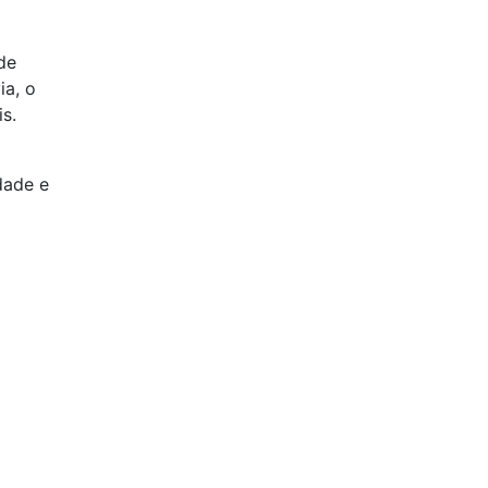
de
ia, o
s.
dade e