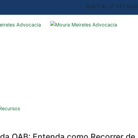
Rua T-41, nº 221, Quad
 Recursos
r da OAB: Entenda como Recorrer de