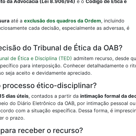
uto da Advocacia (Lei 8.906/94)
e o
Código de Ética e
sura
até a
exclusão dos quadros da Ordem
, incluindo
nuciosamente cada decisão, especialmente as adversas, é
ecisão do Tribunal de Ética da OAB?
unal de Ética e Disciplina (TED)
admitem recurso, desde q
ecífico para interposição. Conhecer detalhadamente o rit
so seja aceito e devidamente apreciado.
 processo ético-disciplinar?
15 dias úteis
, contados a partir da
intimação formal da de
eio do Diário Eletrônico da OAB, por intimação pessoal ou
cordo com a situação específica. Dessa forma, é imprescin
er o prazo.
 para receber o recurso?