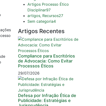
Artigos Processo Ético
Disciplinar
97
a
artigos, Recursos
27
Sem categoria
4
rações
Artigos Recentes
ocesso
Compliance para Escritórios
sde
de Advocacia: Como Evitar
o
Processos Éticos
29/07/2026
Defesa por Infração Ética de
Publicidade: Estratégias e
Jurisprudência