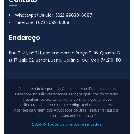
Contato
WhatsApp/Celular: (62) 99630-6687
Telefone: (62) 3092-8388
Endereço
Rua T-41, nº 221, esquina com a Praça T-16, Quadra 12,
Lt 17
Sala 02, Setor Bueno, Goiânia-GO, Cep 74.210-110
Este site não faz parte do Google, nem do Facebook ou do
Facebook Inc. Não oferecemos serviços gratuitos do governo.
Trabalhamos exclusivamente com serviços jurídicos
particulares de acordo com o código, a ética e as normas
vigentes da Ordem dos Advogados do Brasil. Fique tranquilo(a),
suas informações estão seguras.”
2026 © Todos os direitos reservados.