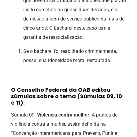
que deveria ser afastada a inidoneidade por ato
ilícito cometido há quase duas décadas, e a
demissão a bem do serviço público há mais de
cinco anos. O bacharel neste caso tem a
garantia de ressocialização.
Se o bacharel foi reabilitado criminalmente,
possui sua idoneidade moral restaurada.
O Conselho Federal da OAB editou
súmulas
sobre o tema (Súmulas 09, 10
e 11):
Súmula 09
.
Violência contra mulher
. A prática de
violência contra a mulher, assim definida na
“Convenção Interamericana para Prevenir, Punir e