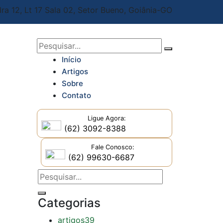
ra 12, Lt 17 Sala 02,
Setor Bueno, Goiânia-GO
Início
Artigos
Sobre
Contato
Ligue Agora:
(62) 3092-8388
Fale Conosco:
(62) 99630-6687
Categorias
artigos
39