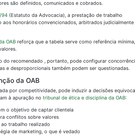
ores são definidos, comunicados e cobrados.
6/94
(Estatuto da Advocacia), a prestação de trabalho
o aos honorários convencionados, arbitrados judicialmente
 da OAB
reforça que a tabela serve como referência mínima
valores.
xo do recomendado , portanto, pode configurar concorrênc
ivas e desproporcionais também podem ser questionadas.
anção da OAB
ada por competitividade, pode induzir a decisões equivoc
evam à apuração no
tribunal de ética e disciplina da OAB
:
m o objetivo de captar clientela
ra conflitos sobre valores
ao trabalho realizado
égia de marketing, o que é vedado