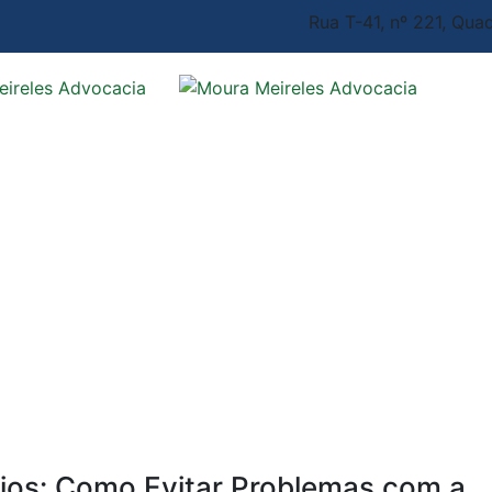
Rua T-41, nº 221, Quad
rios: Como Evitar Problemas com a