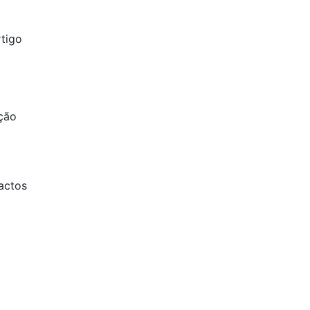
rtigo
ação
actos