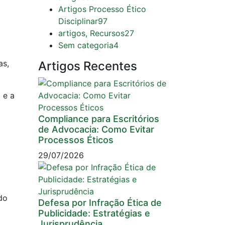
Artigos Processo Ético
Disciplinar
97
artigos, Recursos
27
Sem categoria
4
as,
Artigos Recentes
 e a
Compliance para Escritórios
de Advocacia: Como Evitar
Processos Éticos
29/07/2026
do
Defesa por Infração Ética de
Publicidade: Estratégias e
Jurisprudência