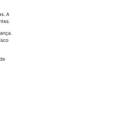
as. A
ntes.
ança.
isco
 de