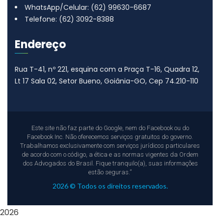
WhatsApp/Celular: (62) 99630-6687
Telefone: (62) 3092-8388
Endereço
Rua T-41, nº 221, esquina com a Praça T-16, Quadra 12,
Lt 17
Sala 02, Setor Bueno, Goiânia-GO, Cep 74.210-110
Este site não faz parte do Google, nem do Facebook ou do
Facebook Inc. Não oferecemos serviços gratuitos do governo.
Trabalhamos exclusivamente com serviços jurídicos particulares
de acordo com o código, a ética e as normas vigentes da Ordem
dos Advogados do Brasil. Fique tranquilo(a), suas informações
estão seguras.”
2026 © Todos os direitos reservados.
2026