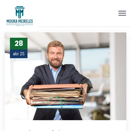
28
abr 25