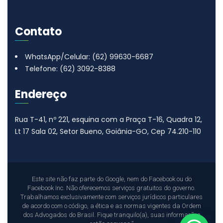
Contato
WhatsApp/Celular: (62) 99630-6687
Telefone: (62) 3092-8388
Endereço
Rua T-41, nº 221, esquina com a Praça T-16, Quadra 12,
Lt 17
Sala 02, Setor Bueno, Goiânia-GO, Cep 74.210-110
Este site não faz parte do Google, nem do Facebook ou do
Facebook Inc. Não oferecemos serviços gratuitos do governo.
Trabalhamos exclusivamente com serviços jurídicos particulares
de acordo com o código, a ética e as normas vigentes da Ordem
dos Advogados do Brasil. Fique tranquilo(a), suas informações