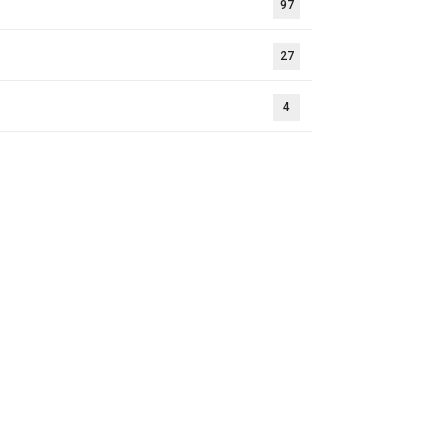
97
27
4