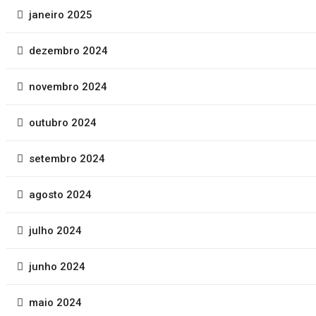
janeiro 2025
dezembro 2024
novembro 2024
outubro 2024
Última
setembro 2024
notícia
Defender advogados não é
apenas meu trabalho. É minha
agosto 2024
missão.
Compliance par
julho 2024
Advocacia: Com
Processos Étic
Defesa por Infr
junho 2024
Publicidade: Es
maio 2024
Jurisprudência
Precedentes d