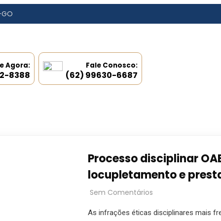
a-GO
e Agora:
Fale Conosco:
92-8388
(62) 99630-6687
Processo disciplinar OA
locupletamento e prest
Sem Comentários
As infrações éticas disciplinares mais 