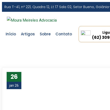
Rua T-41, nº 221, Quadra 12, Lt 17 Sala 02,
Setor Bueno, Goiâni
Ligu
Início
Artigos
Sobre
Contato
(62) 30
26
jan 26