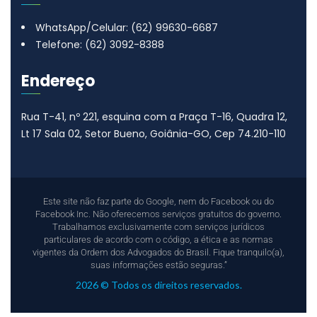
WhatsApp/Celular: (62) 99630-6687
Telefone: (62) 3092-8388
Endereço
Rua T-41, nº 221, esquina com a Praça T-16, Quadra 12,
Lt 17
Sala 02, Setor Bueno, Goiânia-GO, Cep 74.210-110
Este site não faz parte do Google, nem do Facebook ou do
Facebook Inc. Não oferecemos serviços gratuitos do governo.
Trabalhamos exclusivamente com serviços jurídicos
particulares de acordo com o código, a ética e as normas
vigentes da Ordem dos Advogados do Brasil. Fique tranquilo(a),
suas informações estão seguras.”
2026 © Todos os direitos reservados.