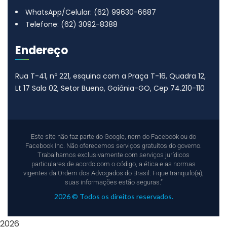
WhatsApp/Celular: (62) 99630-6687
Telefone: (62) 3092-8388
Endereço
Rua T-41, nº 221, esquina com a Praça T-16, Quadra 12,
Lt 17
Sala 02, Setor Bueno, Goiânia-GO, Cep 74.210-110
Este site não faz parte do Google, nem do Facebook ou do
Facebook Inc. Não oferecemos serviços gratuitos do governo.
Trabalhamos exclusivamente com serviços jurídicos
particulares de acordo com o código, a ética e as normas
vigentes da Ordem dos Advogados do Brasil. Fique tranquilo(a),
suas informações estão seguras.”
2026 © Todos os direitos reservados.
2026