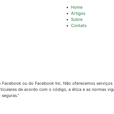
Home
Compliance para
Artigos
Escritórios de
Sobre
Advocacia: Como Evitar
Contato
Defesa por Infração
Processos Éticos
Ética de Publicidade:
Estratégias e
Precedentes do
Jurisprudência
Conselho Federal da
OAB sobre
Representação Contra
incompatibilidade e
Advogado por Desídia:
impedimento na
Como Montar a Defesa
advocacia
do Facebook ou do Facebook Inc. Não oferecemos serviços 
rticulares de acordo com o código, a ética e as normas v
 seguras.”