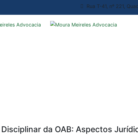
Rua T-41, nº 221, Quad
isciplinar da OAB: Aspectos Jurídi