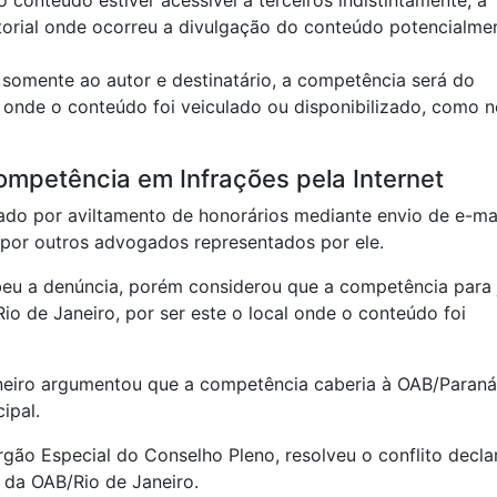
 conteúdo estiver acessível a terceiros indistintamente, a
itorial onde ocorreu a divulgação do conteúdo potencialme
l somente ao autor e destinatário, a competência será do
l onde o conteúdo foi veiculado ou disponibilizado, como 
ompetência em Infrações pela Internet
do por aviltamento de honorários mediante envio de e-mai
 por outros advogados representados por ele.
eu a denúncia, porém considerou que a competência para 
o de Janeiro, por ser este o local onde o conteúdo foi
neiro argumentou que a competência caberia à OAB/Paraná
ipal.
gão Especial do Conselho Pleno, resolveu o conflito decl
a da OAB/Rio de Janeiro.