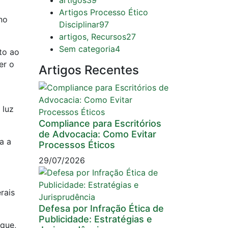
artigos
39
Artigos Processo Ético
no
Disciplinar
97
artigos, Recursos
27
Sem categoria
4
to ao
er o
Artigos Recentes
 luz
Compliance para Escritórios
de Advocacia: Como Evitar
a a
Processos Éticos
29/07/2026
rais
Defesa por Infração Ética de
Publicidade: Estratégias e
que,