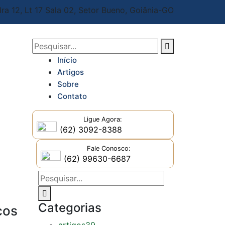
ra 12, Lt 17 Sala 02,
Setor Bueno, Goiânia-GO
Início
Artigos
Sobre
Contato
Ligue Agora:
(62) 3092-8388
Fale Conosco:
(62) 99630-6687
Categorias
cos