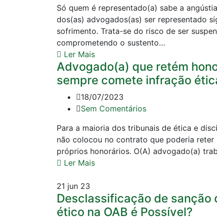
Só quem é representado(a) sabe a angústia
dos(as) advogados(as) ser representado sig
sofrimento. Trata-se do risco de ser suspe
comprometendo o sustento…
Ler Mais
Advogado(a) que retém hono
sempre comete infração étic
18/07/2023
Sem Comentários
Para a maioria dos tribunais de ética e dis
não colocou no contrato que poderia reter 
próprios honorários. O(A) advogado(a) trab
Ler Mais
21
jun 23
Desclassificação de sanção
ético na OAB é Possível?