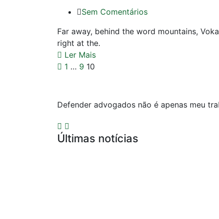
Sem Comentários
Far away, behind the word mountains, Vokal
right at the.
Ler Mais
1
…
9
10
Defender advogados não é apenas meu trab
Últimas notícias
Compliance para Escritórios de Adv
Defesa por Infração Ética de Publici
Precedentes do Conselho Federal da
Representação Contra Advogado por