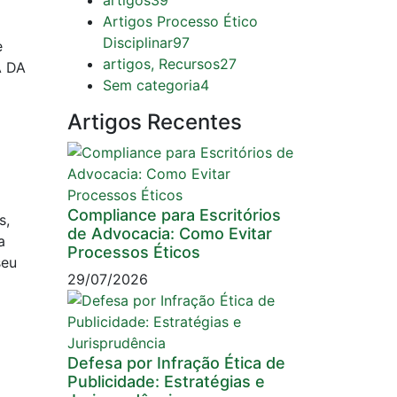
artigos
39
Artigos Processo Ético
Disciplinar
97
e
artigos, Recursos
27
A DA
Sem categoria
4
Artigos Recentes
Compliance para Escritórios
s,
de Advocacia: Como Evitar
a
Processos Éticos
seu
29/07/2026
Defesa por Infração Ética de
Publicidade: Estratégias e