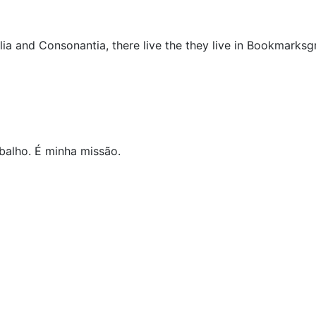
ia and Consonantia, there live the they live in Bookmarksg
alho. É minha missão.
ocacia: Como Evitar Processos Éticos
dade: Estratégias e Jurisprudência
 OAB sobre incompatibilidade e impedimento na advocacia
 Desídia: Como Montar a Defesa