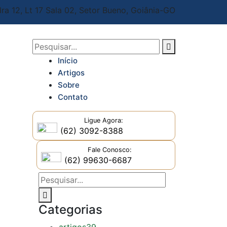
ra 12, Lt 17 Sala 02,
Setor Bueno, Goiânia-GO
Início
Artigos
Sobre
Contato
Ligue Agora:
(62) 3092-8388
Fale Conosco:
(62) 99630-6687
Categorias