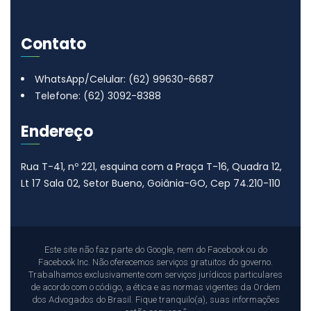
Contato
WhatsApp/Celular: (62) 99630-6687
Telefone: (62) 3092-8388
Endereço
Rua T-41, nº 221, esquina com a Praça T-16, Quadra 12,
Lt 17
Sala 02, Setor Bueno, Goiânia-GO, Cep 74.210-110
Este site não faz parte do Google, nem do Facebook ou do
Facebook Inc. Não oferecemos serviços gratuitos do governo.
Trabalhamos exclusivamente com serviços jurídicos particulares
de acordo com o código, a ética e as normas vigentes da Ordem
dos Advogados do Brasil. Fique tranquilo(a), suas informações