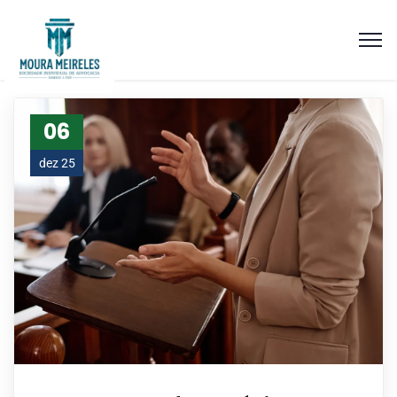
06
dez 25