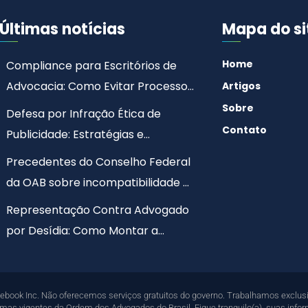
Últimas notícias
Mapa do si
Home
Compliance para Escritórios de
Advocacia: Como Evitar Processos
Artigos
Éticos
Sobre
Defesa por Infração Ética de
Contato
Publicidade: Estratégias e
Jurisprudência
Precedentes do Conselho Federal
da OAB sobre incompatibilidade e
impedimento na advocacia
Representação Contra Advogado
por Desídia: Como Montar a
Defesa
cebook Inc. Não oferecemos serviços gratuitos do governo. Trabalhamos exclus
ormas vigentes da Ordem dos Advogados do Brasil. Fique tranquilo(a), suas info