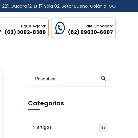
 221, Quadra 12, Lt 17 Sala 02,
Setor Bueno, Goiânia-GO
Ligue Agora:
Fale Conosco:
(62) 3092-8388
(62) 99630-6687
Categorias
artigos
39