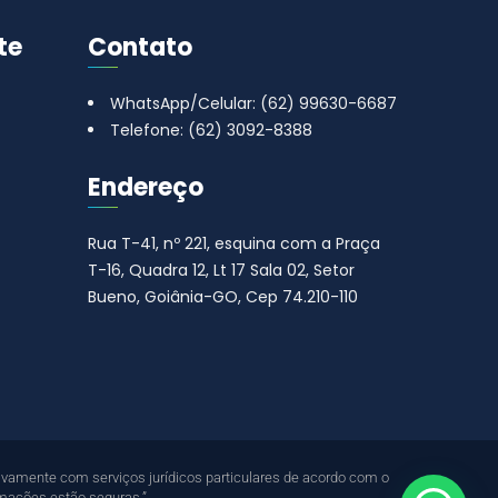
te
Contato
WhatsApp/Celular: (62) 99630-6687
Telefone: (62) 3092-8388
Endereço
Rua T-41, nº 221, esquina com a Praça
T-16, Quadra 12, Lt 17
Sala 02, Setor
Bueno, Goiânia-GO, Cep 74.210-110
ivamente com serviços jurídicos particulares de acordo com o
rmações estão seguras.”