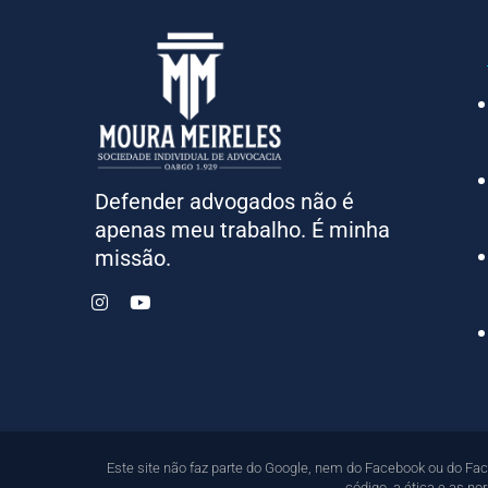
Defender advogados não é
apenas meu trabalho. É minha
missão.
Este site não faz parte do Google, nem do Facebook ou do Fa
código, a ética e as n