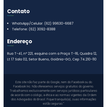
Contato
WhatsApp/Celular: (62) 99630-6687
Telefone: (62) 3092-8388
Endereço
Rua T-41, nº 221, esquina com a Praça T-16, Quadra 12,
Lt 17
Sala 02, Setor Bueno, Goiânia-GO, Cep 74.210-110
Este site não faz parte do Google, nem do Facebook ou do
Facebook Inc. Não oferecemos serviços gratuitos do governo.
Trabalhamos exclusivamente com serviços jurídicos particulares
de acordo com o código, a ética e as normas vigentes da Ordem
dos Advogados do Brasil. Fique tranquilo(a), suas informações
estão seguras.”