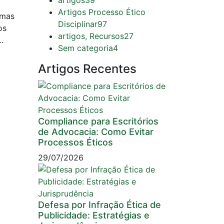
artigos
39
Artigos Processo Ético
 mas
Disciplinar
97
os
artigos, Recursos
27
…
Sem categoria
4
Artigos Recentes
Compliance para Escritórios
de Advocacia: Como Evitar
Processos Éticos
29/07/2026
Defesa por Infração Ética de
Publicidade: Estratégias e