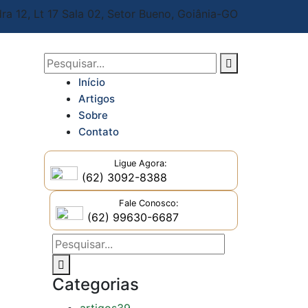
ra 12, Lt 17 Sala 02,
Setor Bueno, Goiânia-GO
Início
Artigos
Sobre
Contato
Ligue Agora:
(62) 3092-8388
Fale Conosco:
(62) 99630-6687
Categorias