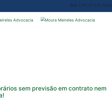
Rua T-41, nº 221, Quad
rários sem previsão em contrato nem
a!