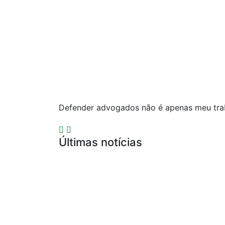
Defender advogados não é apenas meu trab
Últimas notícias
Compliance para Escritórios de Adv
Defesa por Infração Ética de Publici
Precedentes do Conselho Federal da
Representação Contra Advogado por