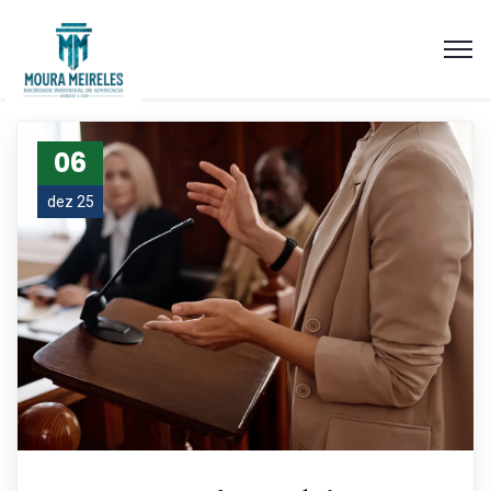
06
dez 25