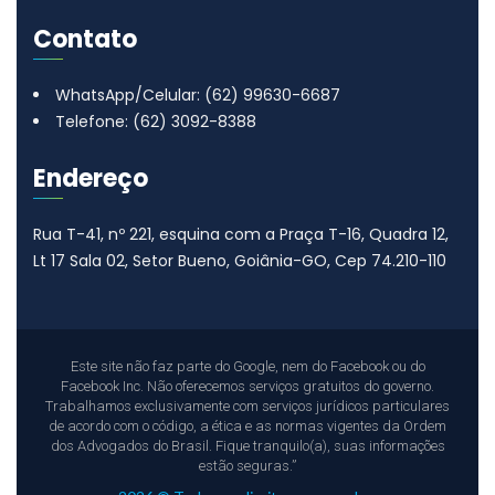
Contato
WhatsApp/Celular: (62) 99630-6687
Telefone: (62) 3092-8388
Endereço
Rua T-41, nº 221, esquina com a Praça T-16, Quadra 12,
Lt 17
Sala 02, Setor Bueno, Goiânia-GO, Cep 74.210-110
Este site não faz parte do Google, nem do Facebook ou do
Facebook Inc. Não oferecemos serviços gratuitos do governo.
Trabalhamos exclusivamente com serviços jurídicos particulares
de acordo com o código, a ética e as normas vigentes da Ordem
dos Advogados do Brasil. Fique tranquilo(a), suas informações
estão seguras.”