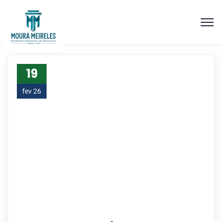
19
fev 26