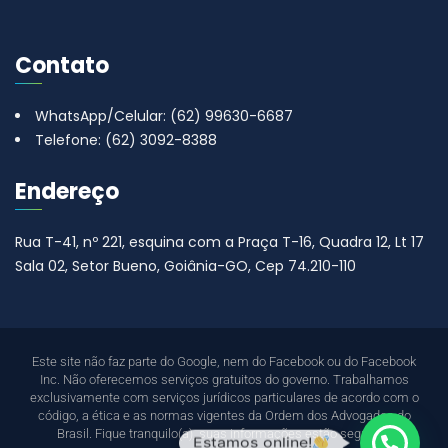
Contato
WhatsApp/Celular: (62) 99630-6687
Telefone: (62) 3092-8388
Endereço
Rua T-41, nº 221, esquina com a Praça T-16, Quadra 12, Lt 17
Sala 02, Setor Bueno, Goiânia-GO, Cep 74.210-110
Este site não faz parte do Google, nem do Facebook ou do Facebook
Inc. Não oferecemos serviços gratuitos do governo. Trabalhamos
exclusivamente com serviços jurídicos particulares de acordo com o
código, a ética e as normas vigentes da Ordem dos Advogados do
Brasil. Fique tranquilo(a), suas informações estão seguras.”
Estamos online!