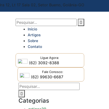
ra 12, Lt 17 Sala 02,
Setor Bueno, Goiânia-GO
Início
Artigos
Sobre
Contato
Ligue Agora:
(62) 3092-8388
Fale Conosco:
(62) 99630-6687
Categorias