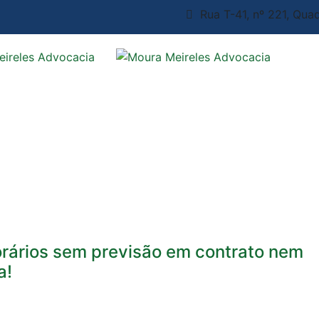
Rua T-41, nº 221, Quad
rários sem previsão em contrato nem
a!