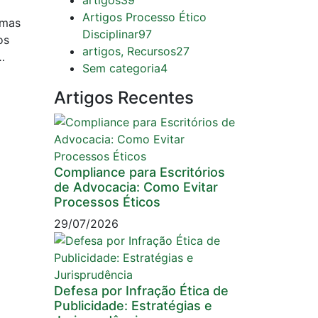
artigos
39
Artigos Processo Ético
 mas
Disciplinar
97
os
artigos, Recursos
27
…
Sem categoria
4
Artigos Recentes
Compliance para Escritórios
de Advocacia: Como Evitar
Processos Éticos
29/07/2026
Defesa por Infração Ética de
Publicidade: Estratégias e