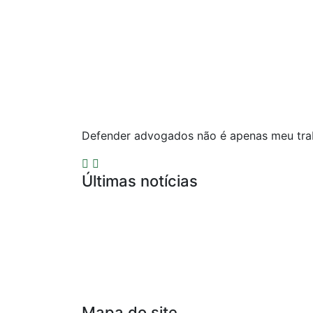
Defender advogados não é apenas meu trab
Últimas notícias
Compliance para Escritórios de Adv
Defesa por Infração Ética de Publici
Precedentes do Conselho Federal da
Representação Contra Advogado por
Mapa do site