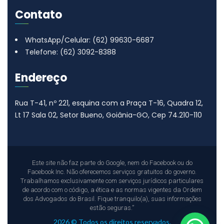
Contato
WhatsApp/Celular: (62) 99630-6687
Telefone: (62) 3092-8388
Endereço
Rua T-41, nº 221, esquina com a Praça T-16, Quadra 12,
Lt 17
Sala 02, Setor Bueno, Goiânia-GO, Cep 74.210-110
Este site não faz parte do Google, nem do Facebook ou do
Facebook Inc. Não oferecemos serviços gratuitos do governo.
Trabalhamos exclusivamente com serviços jurídicos particulares
de acordo com o código, a ética e as normas vigentes da Ordem
dos Advogados do Brasil. Fique tranquilo(a), suas informações
estão seguras.”
2026 © Todos os direitos reservados.