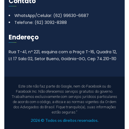
Contato
WhatsApp/Celular: (62) 99630-6687
Telefone: (62) 3092-8388
Endereço
Rua T-41, nº 221, esquina com a Praça T-16, Quadra 12,
Lt 17
Sala 02, Setor Bueno, Goiânia-GO, Cep 74.210-110
Este site não faz parte do Google, nem do Facebook ou do
Facebook Inc. Não oferecemos serviços gratuitos do governo.
Trabalhamos exclusivamente com serviços jurídicos particulares
de acordo com o código, a ética e as normas vigentes da Ordem
dos Advogados do Brasil. Fique tranquilo(a), suas informações
estão seguras.”
2026 © Todos os direitos reservados.