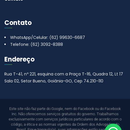
Contato
WhatsApp/Celular: (62) 99630-6687
Telefone: (62) 3092-8388
Endereço
Rua T-41, nº 221, esquina com a Praça T-16, Quadra 12, Lt 17
Sala 02, Setor Bueno, Goiânia-GO, Cep 74.210-110
Este site não faz parte do Google, nem do Facebook ou do Facebook
Inc. Não oferecemos serviços gratuitos do governo. Trabalhamos
exclusivamente com serviços jurídicos particulares de acordo com o
código, a ética e as normas vigentes da Ordem dos Advogados do
Brasil. Fique tranquilo(a), suas informações estão seguras.”