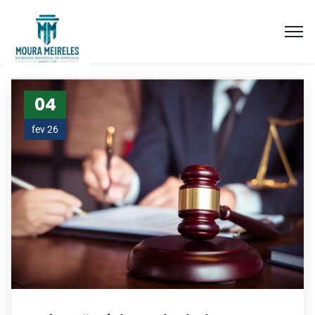
04
fev 26