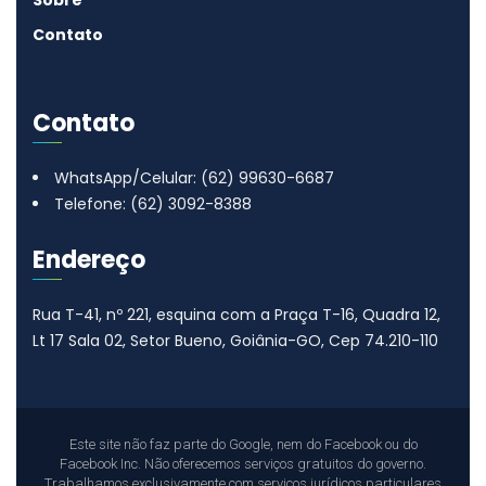
Sobre
Contato
Contato
WhatsApp/Celular: (62) 99630-6687
Telefone: (62) 3092-8388
Endereço
Rua T-41, nº 221, esquina com a Praça T-16, Quadra 12,
Lt 17
Sala 02, Setor Bueno, Goiânia-GO, Cep 74.210-110
Este site não faz parte do Google, nem do Facebook ou do
Facebook Inc. Não oferecemos serviços gratuitos do governo.
Trabalhamos exclusivamente com serviços jurídicos particulares