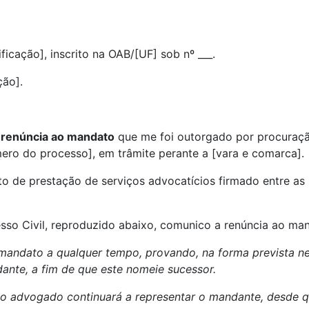
icação], inscrito na OAB/[UF] sob nº ___.
ção].
a
renúncia ao mandato
que me foi outorgado por procuraç
úmero do processo], em trâmite perante a [vara e comarca].
to de prestação de serviços advocatícios firmado entre as
sso Civil, reproduzido abaixo, comunico a renúncia ao ma
 mandato a qualquer tempo, provando, na forma prevista n
nte, a fim de que este nomeie sucessor.
s, o advogado continuará a representar o mandante, desde 