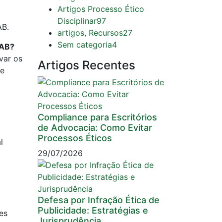
Artigos Processo Ético
Disciplinar
97
AB.
artigos, Recursos
27
Sem categoria
4
OAB?
var os
Artigos Recentes
e
Compliance para Escritórios
de Advocacia: Como Evitar
Processos Éticos
l
29/07/2026
Defesa por Infração Ética de
Publicidade: Estratégias e
es
Jurisprudência