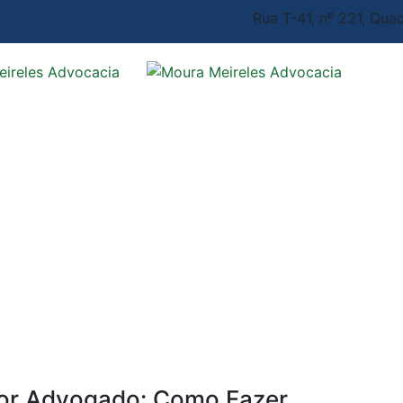
Rua T-41, nº 221, Quad
por Advogado: Como Fazer