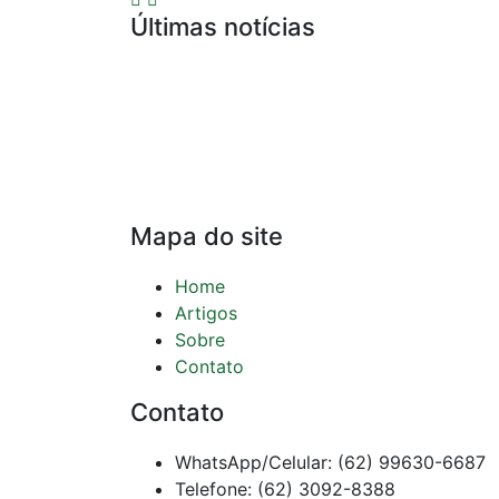
Últimas notícias
Compliance para Escritórios de Adv
Defesa por Infração Ética de Publici
Precedentes do Conselho Federal da
Representação Contra Advogado por
Mapa do site
Home
Artigos
Sobre
Contato
Contato
WhatsApp/Celular: (62) 99630-6687
Telefone: (62) 3092-8388