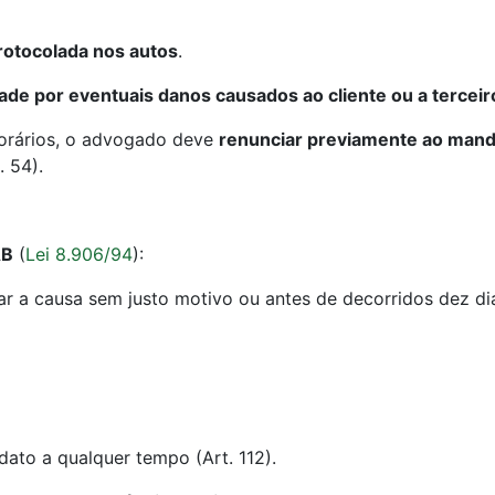
otocolada nos autos
.
dade por eventuais danos causados ao cliente ou a terceir
norários, o advogado deve
renunciar previamente ao man
. 54).
AB
(
Lei 8.906/94
):
nar a causa sem justo motivo ou antes de decorridos dez di
to a qualquer tempo (Art. 112).