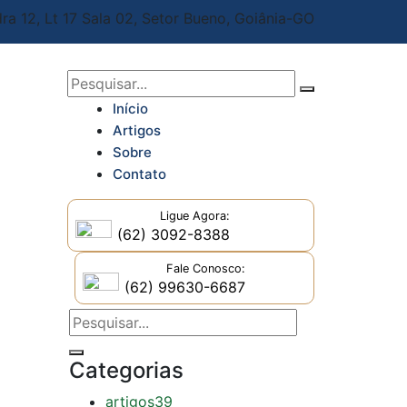
ra 12, Lt 17 Sala 02,
Setor Bueno, Goiânia-GO
Início
Artigos
Sobre
Contato
Ligue Agora:
(62) 3092-8388
Fale Conosco:
(62) 99630-6687
Categorias
artigos
39