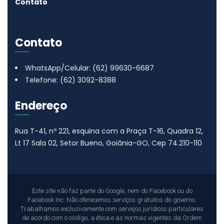
Contato
Contato
WhatsApp/Celular: (62) 99630-6687
Telefone: (62) 3092-8388
Endereço
Rua T-41, nº 221, esquina com a Praça T-16, Quadra 12,
Lt 17
Sala 02, Setor Bueno, Goiânia-GO, Cep 74.210-110
Este site não faz parte do Google, nem do Facebook ou do
Facebook Inc. Não oferecemos serviços gratuitos do governo.
Trabalhamos exclusivamente com serviços jurídicos particulares
de acordo com o código, a ética e as normas vigentes da Ordem